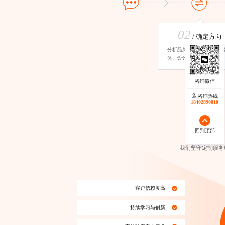
02
/ 确定方向
分析品牌调性、了解受众
体、设计方向确定
咨询热线
咨询热线
17723342546
18402890810
回到顶部
回到顶部
我们坚守定制服务
客户信赖度高
持续学习与创新