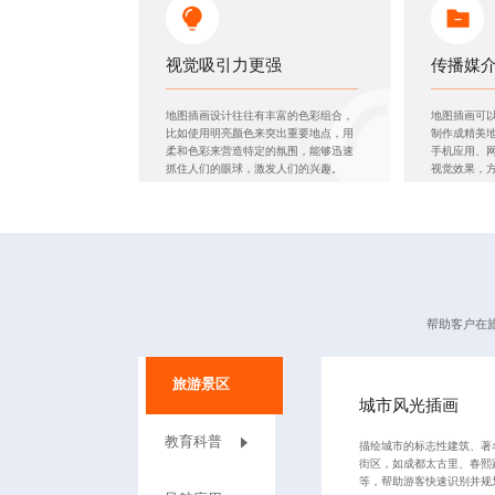
视觉吸引力更强
传播媒
地图插画设计
往往有丰富的色彩组合，
地图插画可
比如使用明亮颜色来突出重要地点，用
制作成精美
柔和色彩来营造特定的氛围，能够迅速
手机应用、
抓住人们的眼球，激发人们的兴趣。
视觉效果，
帮助客户在
‌旅游景区
城市风光插画
教育科普
描绘城市的标志性建筑、著
街区，如成都太古里、春熙
等，帮助游客快速识别并规