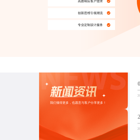
高效响应客户需求
创新思维引领潮流
专业定制设计
服务
2
我们懂得更多，也愿意与客户分享更多！
2