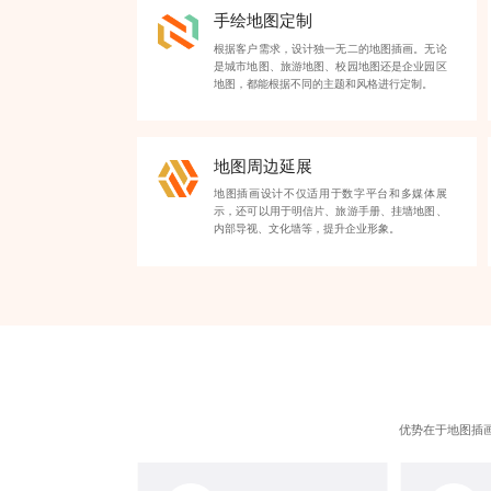
手绘地图定制
根据客户需求，设计独一无二的地图插画。无论
是城市地图、旅游地图、校园地图还是企业园区
地图，都能根据不同的主题和风格进行定制。
地图周边延展
地图插画设计不仅适用于数字平台和多媒体展
示，还可以用于明信片、旅游手册、挂墙地图、
内部导视、文化墙等，提升企业形象。
优势在于地图插