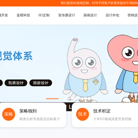
我们提供
H5游戏定制
，针对不同客户的需求提供不同的
H
城开发
蓝橙科技
H5定制
宣传册设计
插画设计
设计外包
营销设
策略独到
技术积淀
策略
技术
精准分析市场直击目标客户
十年H5领域深度开发经验