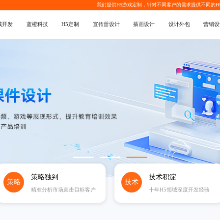
我们提供
H5游戏定制
，针对不同客户的需求提供不同的
H
城开发
蓝橙科技
H5定制
宣传册设计
插画设计
设计外包
营销设
策略独到
技术积淀
策略
技术
精准分析市场直击目标客户
十年H5领域深度开发经验