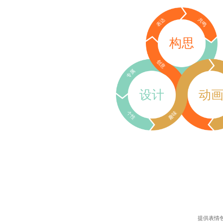
表达
共鸣
构思
创意
专属
设计
动
个性
趣味
提供表情