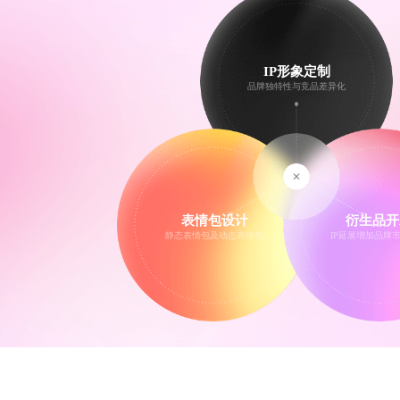
IP形象定制
品牌独特性与竞品差异化
表情包设计
衍生品开
静态表情包及动态表情包
IP延展增加品牌