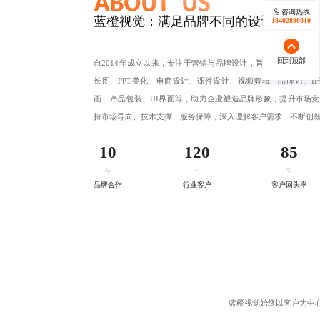
咨询热线
咨询热线
蓝橙视觉：满足品牌不同的设计需求
17723342546
18402890810
回到顶部
回到顶部
自2014年成立以来，专注于营销与品牌设计，旨在创新。我们
长图、PPT美化、电商设计、
课件设计
、视频剪辑、品牌VI、I
画、产品包装、UI界面等，助力企业塑造品牌形象，提升市场
持市场导向、技术支撑、服务保障，深入理解客户需求，不断创
10
120
85
年
+
%
品牌合作
行业客户
客户回头率
蓝橙视觉始终以客户为中