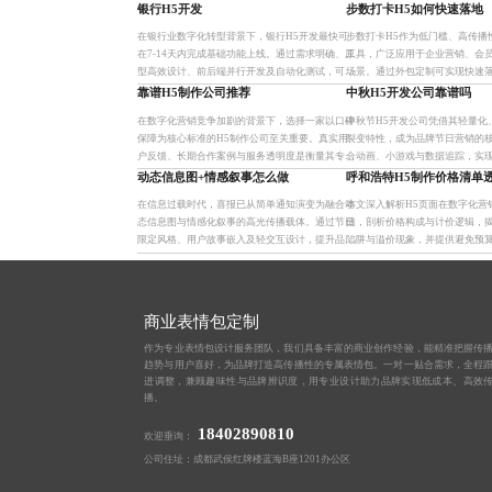
银行H5开发
步数打卡H5如何快速落地
在银行业数字化转型背景下，银行H5开发最快可
步数打卡H5作为低门槛、高传播
在7-14天内完成基础功能上线。通过需求明确、原
工具，广泛应用于企业营销、会
型高效设计、前后端并行开发及自动化测试，可实
场景。通过外包定制可实现快速
现快速交付。关键在于标准化模板、敏捷协作与合
态与数据打通，提升用户参与度
靠谱H5制作公司推荐
中秋H5开发公司靠谱吗
规保障，助力金融机构
企业构建长效互动机制。
在数字化营销竞争加剧的背景下，选择一家以口碑
中秋节H5开发公司凭借其轻量化
保障为核心标准的H5制作公司至关重要。真实用
裂变特性，成为品牌节日营销的
户反馈、长期合作案例与服务透明度是衡量其专业
合动画、小游戏与数据追踪，实
能力的关键。真正值得信赖的团队能实现高效传播
户转化的闭环。选择具备创意储
动态信息图+情感叙事怎么做
呼和浩特H5制作价格清单
与精准转化，确保项目交付
数据闭环能力的合作伙伴，
在信息过载时代，喜报已从简单通知演变为融合动
本文深入解析H5页面在数字化营
态信息图与情感化叙事的高光传播载体。通过节日
值，剖析价格构成与计价逻辑，
限定风格、用户故事嵌入及轻交互设计，提升品牌
陷阱与溢价现象，并提供避免预
温度与用户参与度，实现从被看见到被记住的跃
略。企业应通过标准化需求文档
迁。分层服务模型满足不同预
择本地化经验服务商来提升项目
商业表情包定制
作为专业表情包设计服务团队，我们具备丰富的商业创作经验，能精准把握传
趋势与用户喜好，为品牌打造高传播性的专属表情包。一对一贴合需求，全程
进调整，兼顾趣味性与品牌辨识度，用专业设计助力品牌实现低成本、高效
播。
18402890810
欢迎垂询：
公司住址：成都武侯红牌楼蓝海B座1201办公区