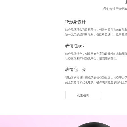
我们专注于IP
IP形象设计
结合品牌理念和目标受众，创造有吸引力的IP形
独一无二的品牌IP形象，包括角色设计、故事背
表情包设计
结合品牌特色，创作富有创意和趣味性的表情图
社交媒体和即时通讯平台，增强用户互动。
表情包上架
帮助客户将设计完成的表情包通过各大社交平台
的上架指导和优化建议，确保表情包能够顺利上
点击咨询