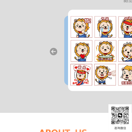
我们
象设计
和辨识度的品牌象征，能够在视觉上和情
选择具有多重含义。粉色通常与温柔、浪
暖且令人愉悦的感觉。它没有红色那般强
心，使 IP 形象在第一眼就能给人留下