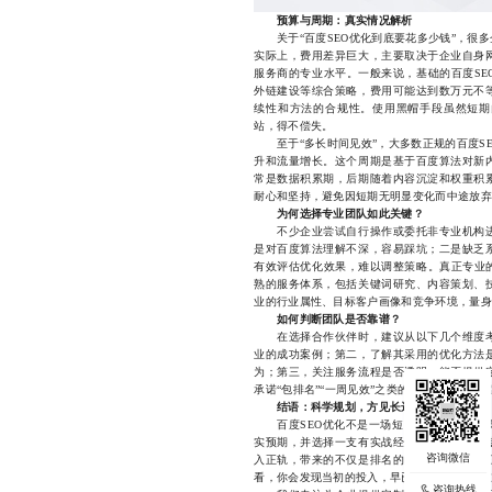
预算与周期：真实情况解析
关于“百度SEO优化到底要花多少钱”，很多
实际上，费用差异巨大，主要取决于企业自身
服务商的专业水平。一般来说，基础的百度SE
外链建设等综合策略，费用可能达到数万元不
续性和方法的合规性。使用黑帽手段虽然短期
站，得不偿失。
至于“多长时间见效”，大多数正规的百度SE
升和流量增长。这个周期是基于百度算法对新
常是数据积累期，后期随着内容沉淀和权重积
耐心和坚持，避免因短期无明显变化而中途放弃
为何选择专业团队如此关键？
不少企业尝试自行操作或委托非专业机构进
是对百度算法理解不深，容易踩坑；二是缺乏
有效评估优化效果，难以调整策略。真正专业的
熟的服务体系，包括关键词研究、内容策划、
业的行业属性、目标客户画像和竞争环境，量身
如何判断团队是否靠谱？
在选择合作伙伴时，建议从以下几个维度考
业的成功案例；第二，了解其采用的优化方法
为；第三，关注服务流程是否透明，能否提供
承诺“包排名”“一周见效”之类的夸张话术，而
结语：科学规划，方见长远
百度SEO优化不是一场短期冲刺，而是一场
实预期，并选择一支有实战经验、方法合规的
入正轨，带来的不仅是排名的提升，更是品牌
看，你会发现当初的投入，早已转化为实实在在
咨询热线
咨询热线