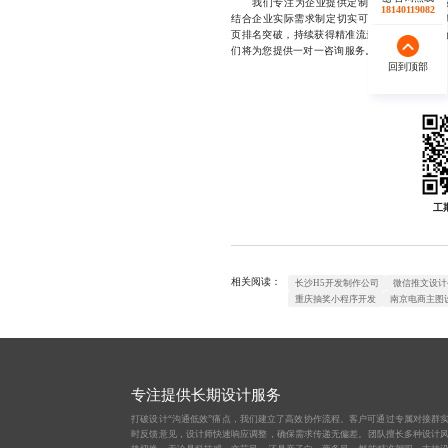
我们专注为企业提供定制化百度SEO优化服
17723342546
18140119082
结合企业实际需求制定切实可行的优化策略，
页排名突破，持续获得精准流量，如果您正在为网站
们将为您提供一对一咨询服务。
回到顶部
回到顶部
工
相关阅读：
长沙H5开发制作公司
微信推文设计
重庆抽奖小程序开发
南京电商主图
专注提供长期设计服务
打破设计“沟通低效”痛点，我们建立了高效协作流程。客户可通过专属对接群
时反馈意见，设计师快速响应调整，确保需求传递无偏差。团队擅长多种设计